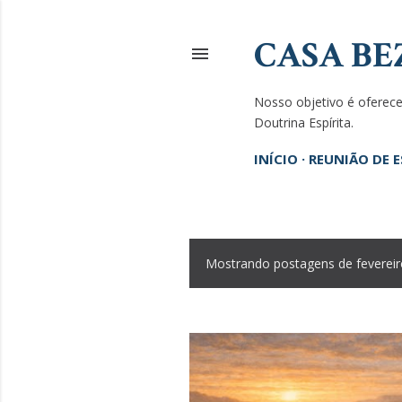
CASA BE
Nosso objetivo é oferecer
Doutrina Espírita.
INÍCIO
REUNIÃO DE 
Mostrando postagens de fevereir
P
o
s
t
a