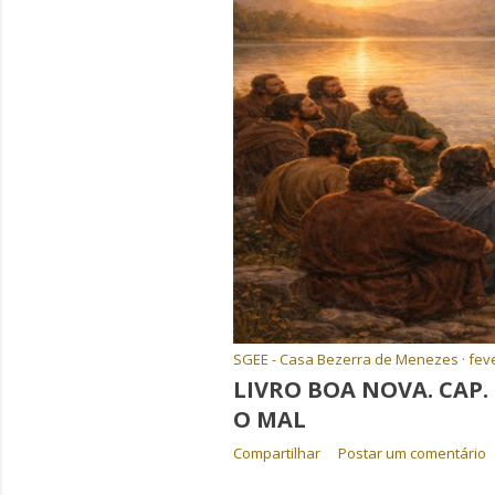
g
e
n
s
SGEE - Casa Bezerra de Menezes
feve
LIVRO BOA NOVA. CAP.
O MAL
Compartilhar
Postar um comentário