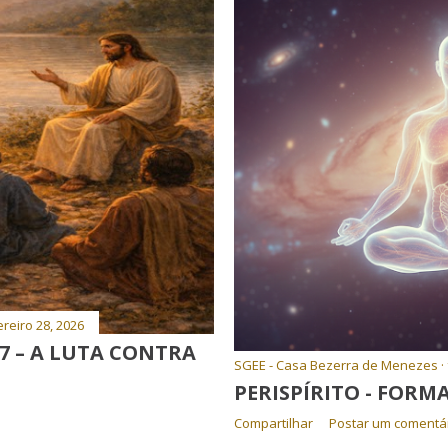
reiro 28, 2026
 7 – A LUTA CONTRA
SGEE - Casa Bezerra de Menezes
PERISPÍRITO - FORM
Compartilhar
Postar um comentá