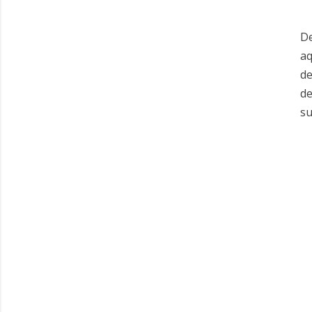
De
aq
de
de
su