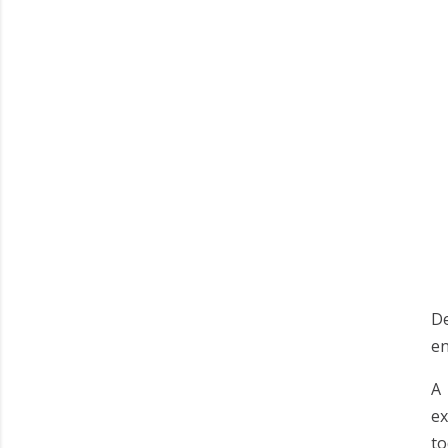
D
en
A 
ex
to