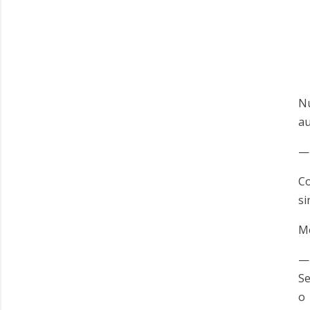
Nu
au
— 
C
si
Me
— 
Se
o 