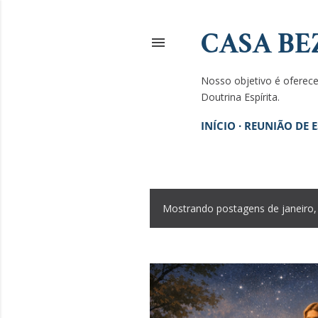
CASA BE
Nosso objetivo é oferecer
Doutrina Espírita.
INÍCIO
REUNIÃO DE 
Mostrando postagens de janeiro,
P
o
s
t
a