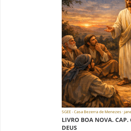
g
e
n
s
SGEE - Casa Bezerra de Menezes
jane
LIVRO BOA NOVA. CAP. 6
DEUS