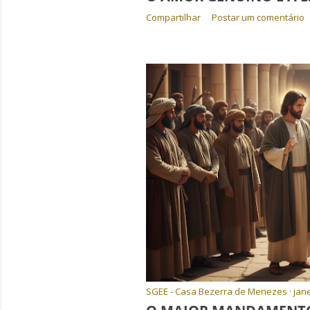
Compartilhar
Postar um comentário
SGEE - Casa Bezerra de Menezes
jane