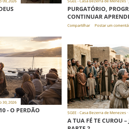
o 09, 2026
SGEE - Casa Bezerra de Menezes
 DEUS
PURGATÓRIO, PROGR
CONTINUAR APREND
Compartilhar
Postar um comentá
o 30, 2026
10 - O PERDÃO
SGEE - Casa Bezerra de Menezes
A TUA FÉ TE CUROU – 
PARTE 2