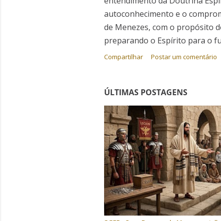
entendimento da Doutrina Espíri
n
autoconhecimento e o compromi
de Menezes, com o propósito d
s
preparando o Espírito para o fu
Compartilhar
Postar um comentário
ÚLTIMAS POSTAGENS