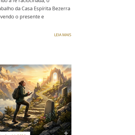
ndo a fé raciocinada, o
alho da Casa Espírita Bezerra
ivendo o presente e
LEIA MAIS