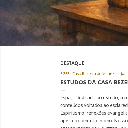
DESTAQUE
P
SGEE - Casa Bezerra de Menezes
jane
o
ESTUDOS DA CASA BEZE
s
t
Espaço dedicado ao estudo, à r
conteúdos voltados ao esclarec
a
Espiritismo, reflexões evangéli
g
aperfeiçoamento íntimo. Nosso ob
e