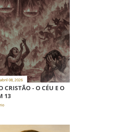
abril 08, 2026
CRISTÃO - O CÉU E O
M 13
rio