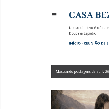
CASA BE
Nosso objetivo é oferecer
Doutrina Espírita.
INÍCIO
REUNIÃO DE 
Mostrando postagens de abril, 2
P
o
s
t
a