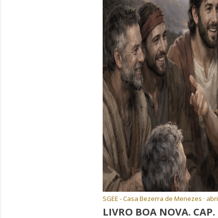
g
e
n
s
SGEE - Casa Bezerra de Menezes
abri
LIVRO BOA NOVA. CAP. 