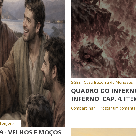
SGEE - Casa Bezerra de Menezes
QUADRO DO INFERNO 
INFERNO. CAP. 4. ITE
Compartilhar
Postar um comentá
l 28, 2026
9 - VELHOS E MOÇOS